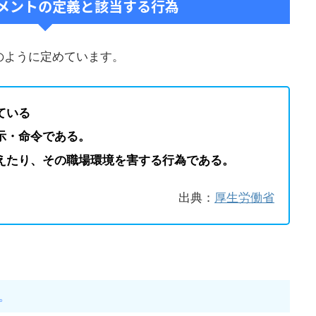
メントの定義と該当する行為
のように定めています。
ている
示・命令である。
えたり、その職場環境を害する行為である。
出典：
厚生労働省
。