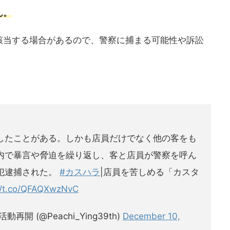
ん。
該当する場合があるので、警察に捕まる可能性や訴訟
したことがある。しかも店員だけでなく他の客をも
内で暴言や脅迫を繰り返し、客と店員が警察を呼ん
犯逮捕された。
#カスハラ
|店員を苦しめる「カスタ
//t.co/QFAQXwzNvC
再開 (@Peachi_Ying39th)
December 10,