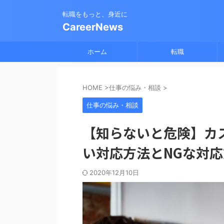
転職をもっと、身近に
CareerNews
ホーム
転職
HOME
>
仕事の悩み・相談
>
仕事の悩み・相談
【知らないと危険】カ
い対応方法とNGな対
2020年12月10日